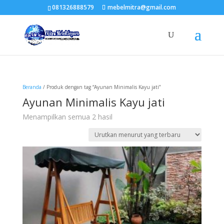
081326888579
mebelmitra@gmail.com
Beranda
/ Produk dengan tag “Ayunan Minimalis Kayu jati”
Ayunan Minimalis Kayu jati
Diurutkan
Menampilkan semua 2 hasil
menurut
yang
terbaru