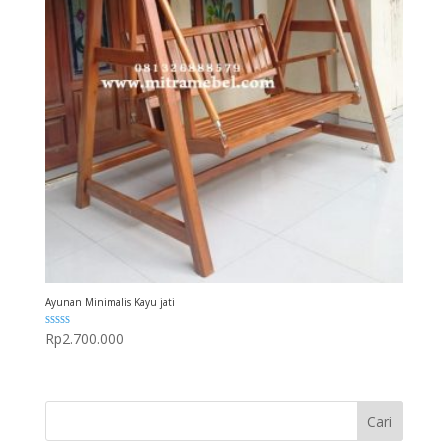
Ayunan Minimalis Kayu jati
Dinilai
Rp
2.700.000
5.00
dari 5