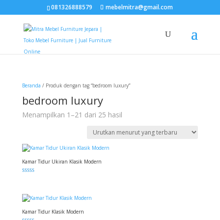
081326888579
mebelmitra@gmail.com
Beranda
/ Produk dengan tag “bedroom luxury”
bedroom luxury
Diurutkan
Menampilkan 1–21 dari 25 hasil
menurut
yang
terbaru
Kamar Tidur Ukiran Klasik Modern
Dinilai
5.00
dari 5
Kamar Tidur Klasik Modern