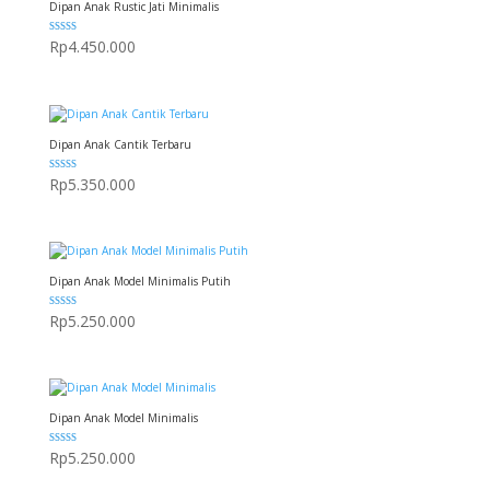
Dipan Anak Rustic Jati Minimalis
Dinilai
Rp
4.450.000
5.00
dari 5
Dipan Anak Cantik Terbaru
Dinilai
Rp
5.350.000
5.00
dari 5
Dipan Anak Model Minimalis Putih
Dinilai
Rp
5.250.000
5.00
dari 5
Dipan Anak Model Minimalis
Dinilai
Rp
5.250.000
5.00
dari 5