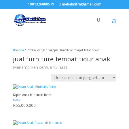
081326888579
mebelmitra@gmail.com
Beranda
/ Produk dengan tag “jual furniture tempat tidur anak”
jual furniture tempat tidur anak
Diurutkan
Menampilkan semua 13 hasil
menurut
yang
terbaru
Dipan Anak Minimalis Retro
Dinilai
Rp
5.000.000
5.00
dari 5