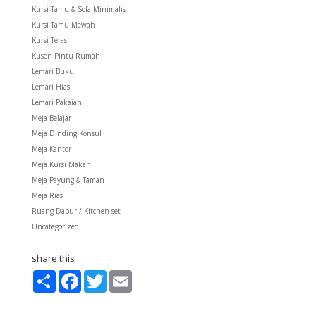
Kursi Tamu & Sofa Minimalis
Kursi Tamu Mewah
Kursi Teras
Kusen Pintu Rumah
Lemari Buku
Lemari Hias
Lemari Pakaian
Meja Belajar
Meja Dinding Konsul
Meja Kantor
Meja Kursi Makan
Meja Payung & Taman
Meja Rias
Ruang Dapur / Kitchen set
Uncategorized
share this
S
F
T
E
h
a
w
m
a
c
i
a
r
e
t
i