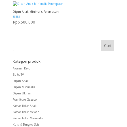
Dipan Anak Minimalis Perempuan
Dinilai
Rp
6.500.000
5.00
dari 5
Kategori produk
Ayunan Kayu
Bufet TV
Dipan Anak
Dipan Minimalis
Dipan Ukiran
Furniture Gazebo
Kamar Tidur Anak
Kamar Tidur Mewah
Kamar Tidur Minimalis
Kursi & Bangku Sofa