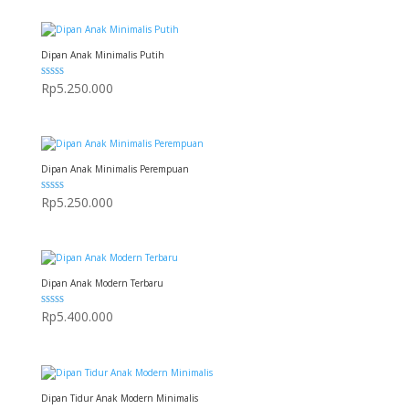
Dipan Anak Minimalis Putih
Dinilai
Rp
5.250.000
5.00
dari 5
Dipan Anak Minimalis Perempuan
Dinilai
Rp
5.250.000
5.00
dari 5
Dipan Anak Modern Terbaru
Dinilai
Rp
5.400.000
5.00
dari 5
Dipan Tidur Anak Modern Minimalis