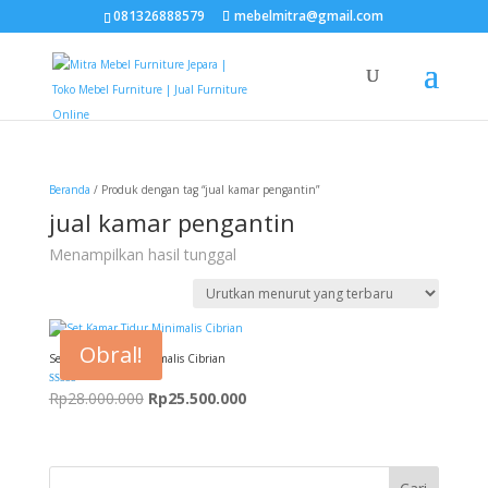
081326888579
mebelmitra@gmail.com
Beranda
/ Produk dengan tag “jual kamar pengantin”
jual kamar pengantin
Menampilkan hasil tunggal
Obral!
Set Kamar Tidur Minimalis Cibrian
Dinilai
Harga
Harga
Rp
28.000.000
Rp
25.500.000
5.00
dari 5
aslinya
saat
adalah:
ini
Rp28.000.000.
adalah: