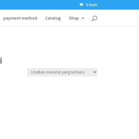
0 Item
payment method
Catalog
Shop
i