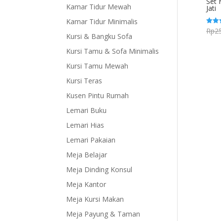
Set 
Kamar Tidur Mewah
Jati
Kamar Tidur Minimalis
Rp
2
Dinila
Kursi & Bangku Sofa
5.00
dari 5
Kursi Tamu & Sofa Minimalis
Kursi Tamu Mewah
Kursi Teras
Kusen Pintu Rumah
Lemari Buku
Lemari Hias
Lemari Pakaian
Meja Belajar
Meja Dinding Konsul
Meja Kantor
Meja Kursi Makan
Meja Payung & Taman