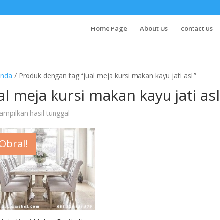
Home Page
About Us
contact us
anda
/ Produk dengan tag “jual meja kursi makan kayu jati asli”
al meja kursi makan kayu jati asl
mpilkan hasil tunggal
Obral!