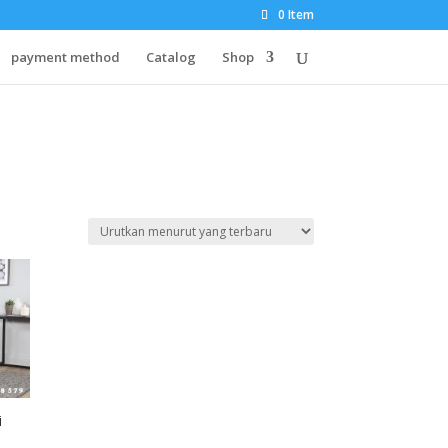
0 Item
payment method
Catalog
Shop
i