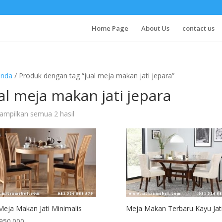
Home Page
About Us
contact us
anda
/ Produk dengan tag “jual meja makan jati jepara”
al meja makan jati jepara
Diurutkan
mpilkan semua 2 hasil
menurut
yang
terbaru
Meja Makan Jati Minimalis
Meja Makan Terbaru Kayu Jat
.950.000