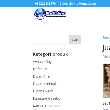
081326888579
mebelmitra@gmail.com
Ber
ju
Kategori produk
Mena
Ayunan Kayu
Bufet TV
Dipan Anak
Dipan Minimalis
Dipan Ukiran
Furniture Gazebo
Set 
Kamar Tidur Anak
Rp
6