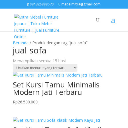
081326888579
mebelmitra@gmail.com
Beranda
/ Produk dengan tag “jual sofa”
jual sofa
Diurutkan
Menampilkan semua 15 hasil
menurut
yang
terbaru
Set Kursi Tamu Minimalis
Modern Jati Terbaru
Rp
26.500.000