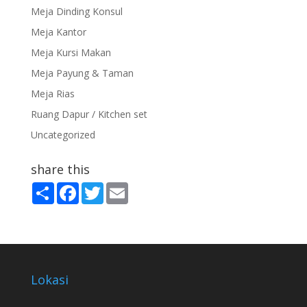
Meja Dinding Konsul
Meja Kantor
Meja Kursi Makan
Meja Payung & Taman
Meja Rias
Ruang Dapur / Kitchen set
Uncategorized
share this
S
F
T
E
h
a
w
m
a
c
i
a
r
e
t
i
e
b
t
l
o
e
o
r
k
Lokasi