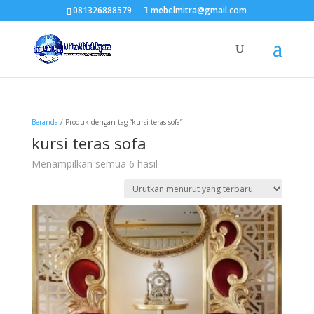
081326888579
mebelmitra@gmail.com
Beranda
/ Produk dengan tag “kursi teras sofa”
kursi teras sofa
Diurutkan
Menampilkan semua 6 hasil
menurut
yang
terbaru