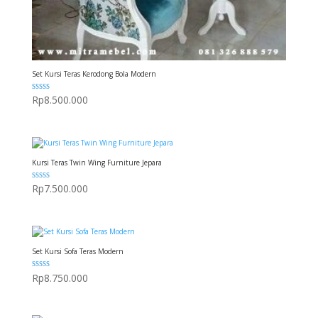
Set Kursi Teras Kerodong Bola Modern
Dinilai
Rp
8.500.000
5.00
dari 5
Kursi Teras Twin Wing Furniture Jepara
Dinilai
Rp
7.500.000
5.00
dari 5
Set Kursi Sofa Teras Modern
Dinilai
Rp
8.750.000
5.00
dari 5