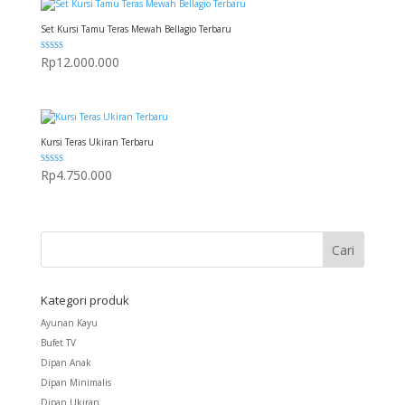
Set Kursi Tamu Teras Mewah Bellagio Terbaru
Dinilai
Rp
12.000.000
5.00
dari 5
Kursi Teras Ukiran Terbaru
Dinilai
Rp
4.750.000
5.00
dari 5
Kategori produk
Ayunan Kayu
Bufet TV
Dipan Anak
Dipan Minimalis
Dipan Ukiran