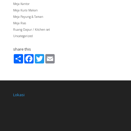
Meja Kantor
Meja Kursi Makan
Meja Payung & Taman
Meja Rias
Ruang Dapur / Kitchen set
Uncategorized
share this
S
F
T
E
h
a
w
m
a
c
i
a
r
e
t
i
e
b
t
l
o
e
o
r
k
Lokasi