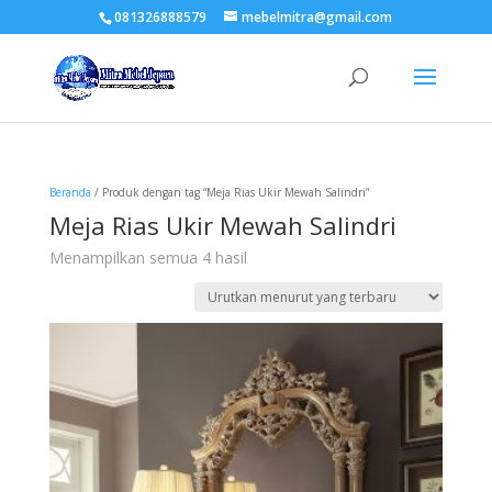
081326888579
mebelmitra@gmail.com
Beranda
/ Produk dengan tag “Meja Rias Ukir Mewah Salindri”
Meja Rias Ukir Mewah Salindri
Diurutkan
Menampilkan semua 4 hasil
menurut
yang
terbaru