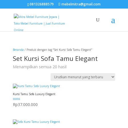
081326888579
mebelmitra@gmail.com
Beranda
/ Produk dengan tag “Set Kursi Sofa Tamu Elegant”
Set Kursi Sofa Tamu Elegant
Diurutkan
Menampilkan semua 20 hasil
menurut
yang
terbaru
Kursi Tamu Sofa Luxury Elegant
Dinilai
Rp
37.000.000
5.00
dari 5