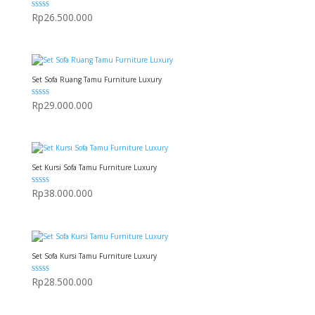
Dinilai
Rp
26.500.000
5.00
dari 5
Set Sofa Ruang Tamu Furniture Luxury
Dinilai
Rp
29.000.000
5.00
dari 5
Set Kursi Sofa Tamu Furniture Luxury
Dinilai
Rp
38.000.000
5.00
dari 5
Set Sofa Kursi Tamu Furniture Luxury
Dinilai
Rp
28.500.000
5.00
dari 5