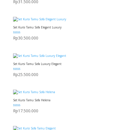
Rp
31.500.000
5.00
dari 5
Set Kursi Tamu Sofa Elegant Luxury
Dinilai
Rp
30.500.000
5.00
dari 5
Set Kursi Tamu Sofa Luxury Elegant
Dinilai
Rp
25.500.000
5.00
dari 5
Set Kursi Tamu Sofa Helena
Dinilai
Rp
17.500.000
5.00
dari 5