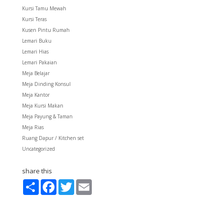
Kursi Tamu Mewah
Kursi Teras
Kusen Pintu Rumah
Lemari Buku
Lemari Hias
Lemari Pakaian
Meja Belajar
Meja Dinding Konsul
Meja Kantor
Meja Kursi Makan
Meja Payung & Taman
Meja Rias
Ruang Dapur / Kitchen set
Uncategorized
share this
S
F
T
E
h
a
w
m
a
c
i
a
r
e
t
i
e
b
t
l