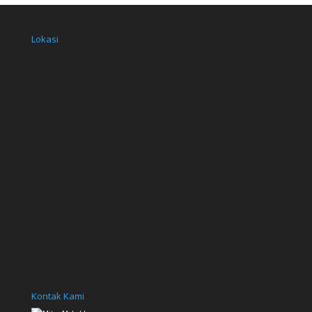
o
e
o
r
k
Lokasi
Kontak Kami