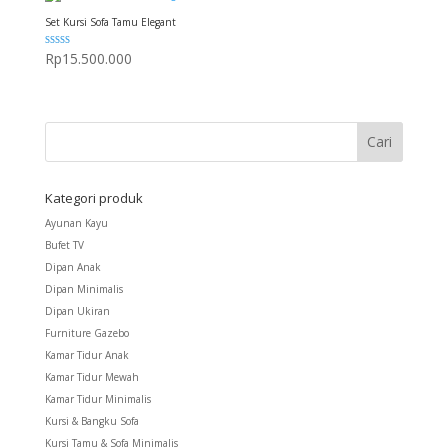
Set Kursi Sofa Tamu Elegant
Dinilai
Rp
15.500.000
5.00
dari 5
Kategori produk
Ayunan Kayu
Bufet TV
Dipan Anak
Dipan Minimalis
Dipan Ukiran
Furniture Gazebo
Kamar Tidur Anak
Kamar Tidur Mewah
Kamar Tidur Minimalis
Kursi & Bangku Sofa
Kursi Tamu & Sofa Minimalis