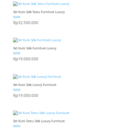
Set Kursi Sofa Tamu Furniture Luxury
Dinilai
Rp
32.500.000
5.00
dari 5
Set Kursi Sofa Furniture Luxury
Dinilai
Rp
19.000.000
5.00
dari 5
Set Kursi Sofa Luxury Furniture
Dinilai
Rp
19.000.000
5.00
dari 5
Set Kursi Tamu Sofa Luxury Furniture
Dinilai