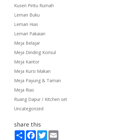
Kusen Pintu Rumah
Lemari Buku
Lemari Hias
Lemari Pakaian
Meja Belajar
Meja Dinding Konsul
Meja Kantor
Meja Kursi Makan
Meja Payung & Taman
Meja Rias
Ruang Dapur / Kitchen set
Uncategorized
share this
S
F
T
E
h
a
w
m