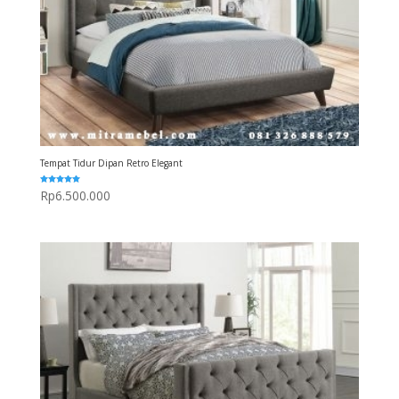
Tempat Tidur Dipan Retro Elegant
Dinilai
Rp
6.500.000
5.00
dari 5