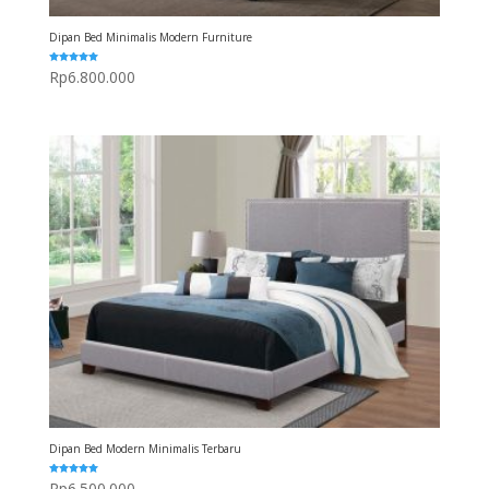
Dipan Bed Minimalis Modern Furniture
Dinilai
Rp
6.800.000
5.00
dari 5
Dipan Bed Modern Minimalis Terbaru
Dinilai
Rp
6.500.000