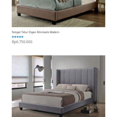
Tempat Tidur Dipan Minimalis Modern
Dinilai
Rp
6.750.000
5.00
dari 5