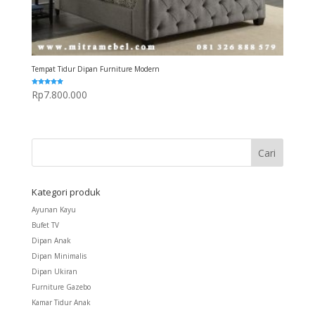
Tempat Tidur Dipan Furniture Modern
Dinilai
Rp
7.800.000
5.00
dari 5
Kategori produk
Ayunan Kayu
Bufet TV
Dipan Anak
Dipan Minimalis
Dipan Ukiran
Furniture Gazebo
Kamar Tidur Anak