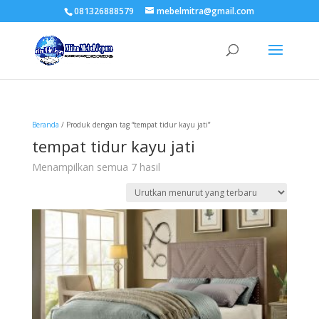
081326888579
mebelmitra@gmail.com
Beranda
/ Produk dengan tag “tempat tidur kayu jati”
tempat tidur kayu jati
Diurutkan
Menampilkan semua 7 hasil
menurut
yang
terbaru