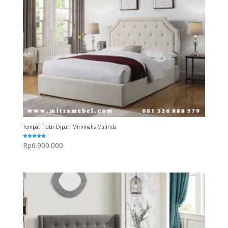
Tempat Tidur Dipan Minimalis Malinda
Dinilai
Rp
6.900.000
5.00
dari 5