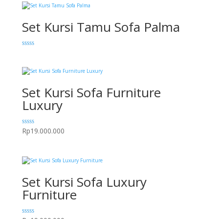
Set Kursi Tamu Sofa Palma
Dinilai
5.00
dari 5
Set Kursi Sofa Furniture
Luxury
Dinilai
Rp
19.000.000
5.00
dari 5
Set Kursi Sofa Luxury
Furniture
Dinilai