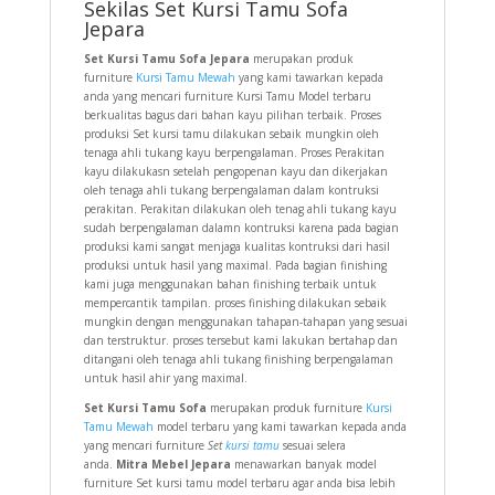
Sekilas Set Kursi Tamu Sofa
Jepara
Set Kursi Tamu Sofa Jepara
merupakan produk
furniture
Kursi Tamu Mewah
yang kami tawarkan kepada
anda yang mencari furniture Kursi Tamu Model terbaru
berkualitas bagus dari bahan kayu pilihan terbaik. Proses
produksi Set kursi tamu dilakukan sebaik mungkin oleh
tenaga ahli tukang kayu berpengalaman. Proses Perakitan
kayu dilakukasn setelah pengopenan kayu dan dikerjakan
oleh tenaga ahli tukang berpengalaman dalam kontruksi
perakitan. Perakitan dilakukan oleh tenag ahli tukang kayu
sudah berpengalaman dalamn kontruksi karena pada bagian
produksi kami sangat menjaga kualitas kontruksi dari hasil
produksi untuk hasil yang maximal. Pada bagian finishing
kami juga menggunakan bahan finishing terbaik untuk
mempercantik tampilan. proses finishing dilakukan sebaik
mungkin dengan menggunakan tahapan-tahapan yang sesuai
dan terstruktur. proses tersebut kami lakukan bertahap dan
ditangani oleh tenaga ahli tukang finishing berpengalaman
untuk hasil ahir yang maximal.
Set Kursi Tamu Sofa
merupakan produk furniture
Kursi
Tamu Mewah
model terbaru yang kami tawarkan kepada anda
yang mencari furniture
Set
kursi tamu
sesuai selera
anda.
Mitra Mebel Jepara
menawarkan banyak model
furniture Set kursi tamu model terbaru agar anda bisa lebih