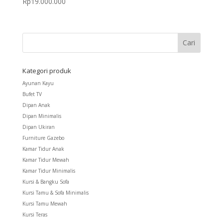
Rp
19.000.000
5.00
dari 5
Kategori produk
Ayunan Kayu
Bufet TV
Dipan Anak
Dipan Minimalis
Dipan Ukiran
Furniture Gazebo
Kamar Tidur Anak
Kamar Tidur Mewah
Kamar Tidur Minimalis
Kursi & Bangku Sofa
Kursi Tamu & Sofa Minimalis
Kursi Tamu Mewah
Kursi Teras