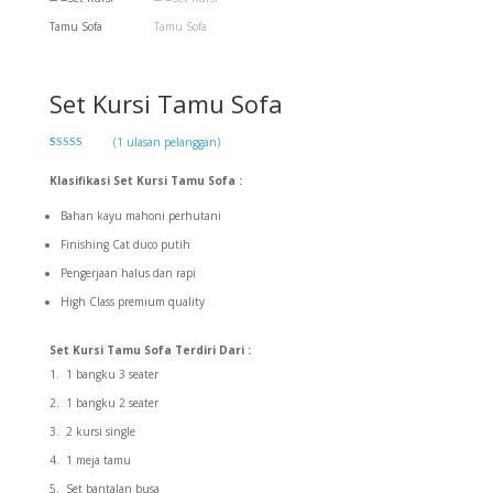
Set Kursi Tamu Sofa
(
1
ulasan pelanggan)
Peringkat
1
5.00
dari 5
Klasifikasi Set Kursi Tamu Sofa :
berdasarkan
penilaian
pelanggan
Bahan kayu mahoni perhutani
Finishing Cat duco putih
Pengerjaan halus dan rapi
High Class premium quality
Set Kursi Tamu Sofa Terdiri Dari :
1 bangku 3 seater
1 bangku 2 seater
2 kursi single
1 meja tamu
Set bantalan busa